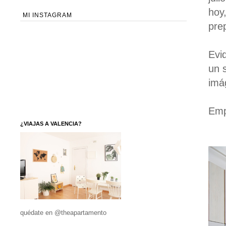
hoy
MI INSTAGRAM
pre
Evi
un 
imá
Emp
¿VIAJAS A VALENCIA?
quédate en @theapartamento