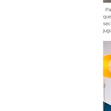
Par
qu
sec
jug