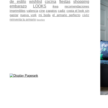
de estilo
wishlist
cocina
fiestas
shopping
embarazo
LOOKS
ikea
recomendaciones
imprimibles
valencia
cine
zapatos
cadiz
copia el look sin
gastar
nueva york
mi boda
el armario perfecto
cádiz
reinventa tu armario
bautizo