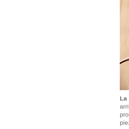
La
arr
pro
pie