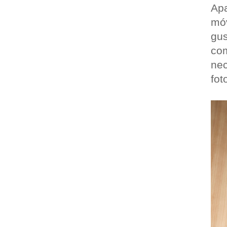
Apa
móv
gu
co
ne
fot