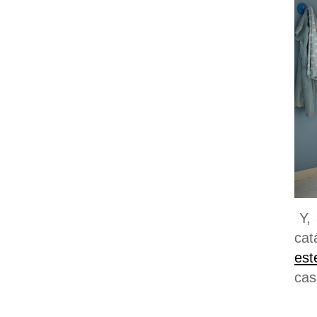
Y, 
cat
est
cas