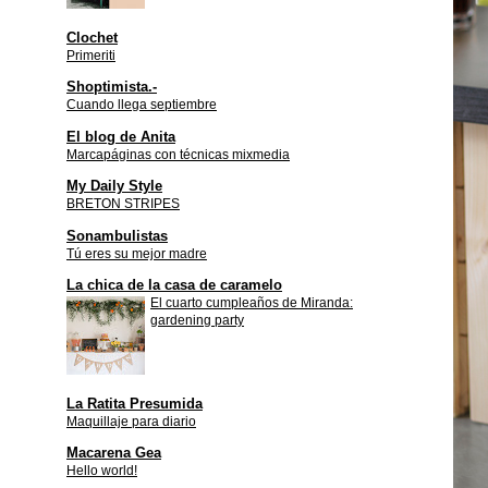
Clochet
Primeriti
Shoptimista.-
Cuando llega septiembre
El blog de Anita
Marcapáginas con técnicas mixmedia
My Daily Style
BRETON STRIPES
Sonambulistas
Tú eres su mejor madre
La chica de la casa de caramelo
El cuarto cumpleaños de Miranda:
gardening party
La Ratita Presumida
Maquillaje para diario
Macarena Gea
Hello world!