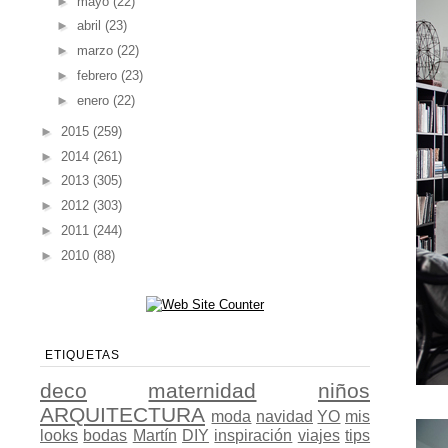
►
mayo
(22)
►
abril
(23)
►
marzo
(22)
►
febrero
(23)
►
enero
(22)
►
2015
(259)
►
2014
(261)
►
2013
(305)
►
2012
(303)
►
2011
(244)
►
2010
(88)
ETIQUETAS
deco
maternidad
niños
ARQUITECTURA
moda
navidad
YO
mis
looks
bodas
Martín
DIY
inspiración
viajes
tips