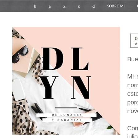
b
a
x
c
d
SOBRE MI
Bue
Mi 
nor
est
por
nov
Con
jul