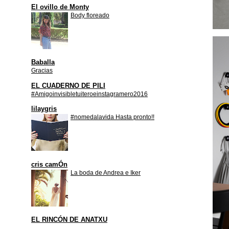
El ovillo de Monty
Body floreado
Baballa
Gracias
EL CUADERNO DE PILI
#Amigoinvisibletuiteroeinstagramero2016
lilaygris
#nomedalavida Hasta pronto!!
cris camÓn
La boda de Andrea e Iker
EL RINCÓN DE ANATXU