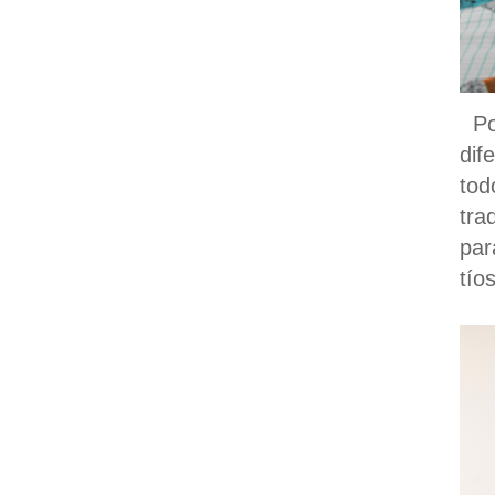
Por
dif
to
tra
par
tíos