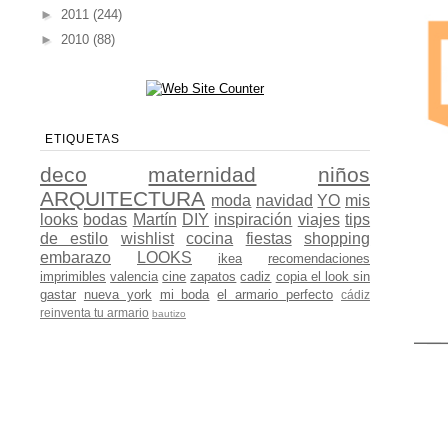
►
2011
(244)
►
2010
(88)
ETIQUETAS
deco
maternidad
niños
ARQUITECTURA
moda
navidad
YO
mis
looks
bodas
Martín
DIY
inspiración
viajes
tips
de estilo
wishlist
cocina
fiestas
shopping
embarazo
LOOKS
ikea
recomendaciones
imprimibles
valencia
cine
zapatos
cadiz
copia el look sin
gastar
nueva york
mi boda
el armario perfecto
cádiz
reinventa tu armario
bautizo