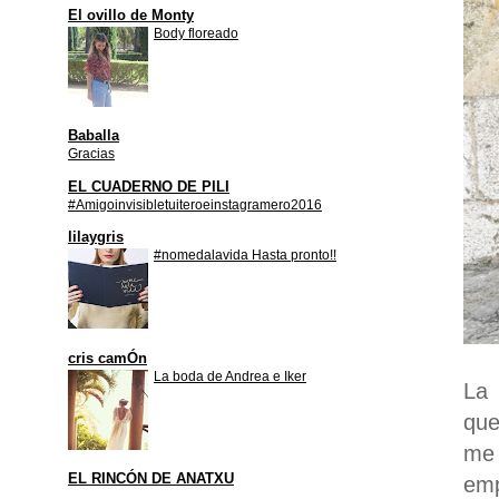
El ovillo de Monty
Body floreado
Baballa
Gracias
EL CUADERNO DE PILI
#Amigoinvisibletuiteroeinstagramero2016
lilaygris
#nomedalavida Hasta pronto!!
cris camÓn
La boda de Andrea e Iker
La 
que
me
EL RINCÓN DE ANATXU
emp