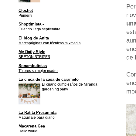
Por
Clochet
nov
Primeriti
una
Shoptimista.-
Cuando llega septiembre
est
El blog de Anita
aun
Marcapáginas con técnicas mixmedia
enc
My Daily Style
de 
BRETON STRIPES
Sonambulistas
Tú eres su mejor madre
Com
La chica de la casa de caramelo
enc
El cuarto cumpleaños de Miranda:
gardening party
mod
La Ratita Presumida
Maquillaje para diario
Macarena Gea
Hello world!