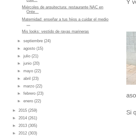
Y v
Miércoles de arquitectura: restaurante NAC en
Onte...
Maternidad: enseñar a tus hijos a cuidar el medio
...
Mis looks: vestido de rayas marineras
►
septiembre
(24)
►
agosto
(15)
►
julio
(21)
►
junio
(20)
►
mayo
(22)
►
abril
(23)
►
marzo
(22)
►
febrero
(23)
aso
►
enero
(22)
►
2015
(259)
Si 
►
2014
(261)
►
2013
(305)
►
2012
(303)