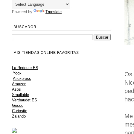
Powered by
Translate
BUSCADOR
MIS TIENDAS ONLINE FAVORITAS
La Redoute ES
Os 
Yoox
Aliexpress
Nic
Amazon
Asos
ped
Smallable
hac
Vertbaudet ES
Gocco
Curiosite
Me 
Zalando
mes
par