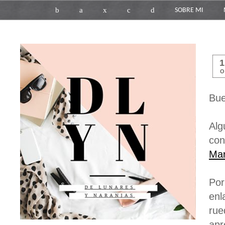
b
a
x
c
d
SOBRE MI
O
Bue
Alg
con
Mar
Por
enl
rue
apr