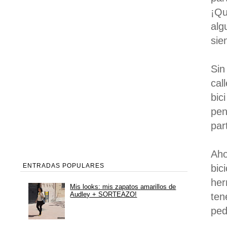
¡Qu
alg
sie
Sin
cal
bic
pen
par
Aho
ENTRADAS POPULARES
bic
her
Mis looks: mis zapatos amarillos de
Audley + SORTEAZO!
ten
ped