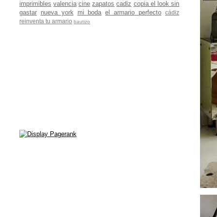
imprimibles
valencia
cine
zapatos
cadiz
copia el look sin
gastar
nueva york
mi boda
el armario perfecto
cádiz
reinventa tu armario
bautizo