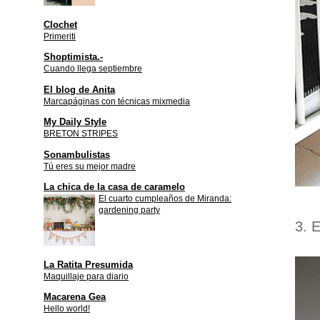
Clochet
Primeriti
Shoptimista.-
Cuando llega septiembre
El blog de Anita
Marcapáginas con técnicas mixmedia
My Daily Style
BRETON STRIPES
Sonambulistas
Tú eres su mejor madre
La chica de la casa de caramelo
El cuarto cumpleaños de Miranda:
gardening party
3. 
La Ratita Presumida
Maquillaje para diario
Macarena Gea
Hello world!