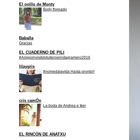
El ovillo de Monty
Body floreado
Baballa
Gracias
EL CUADERNO DE PILI
#Amigoinvisibletuiteroeinstagramero2016
lilaygris
#nomedalavida Hasta pronto!!
cris camÓn
La boda de Andrea e Iker
EL RINCÓN DE ANATXU