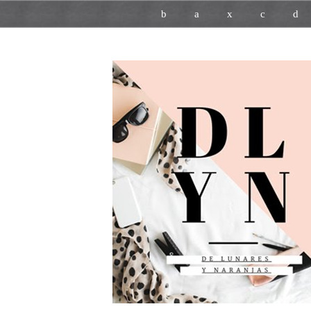
b
a
x
c
d