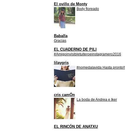
El ovillo de Monty
Body floreado
Baballa
Gracias
EL CUADERNO DE PILI
#Amigoinvisibletuiteroeinstagramero2016
lilaygris
#nomedalavida Hasta pronto!!
cris camÓn
La boda de Andrea e Iker
EL RINCÓN DE ANATXU