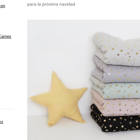
para la próxima navidad.
con
 Eames
os