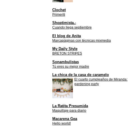
Clochet
Primeriti
Shoptimista.-
Cuando llega septiembre
El blog de Anita
Marcapáginas con técnicas mixmedia
My Daily Style
BRETON STRIPES
Sonambulistas
Tú eres su mejor madre
La chica de la casa de caramelo
El cuarto cumpleaños de Miranda:
gardening party
La Ratita Presumida
Maquillaje para diario
Macarena Gea
Hello world!