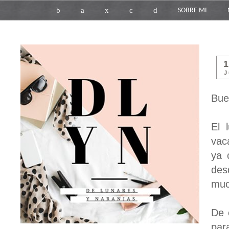
b
a
x
c
d
SOBRE MI
J
Bue
El 
vac
ya 
des
muc
De 
par