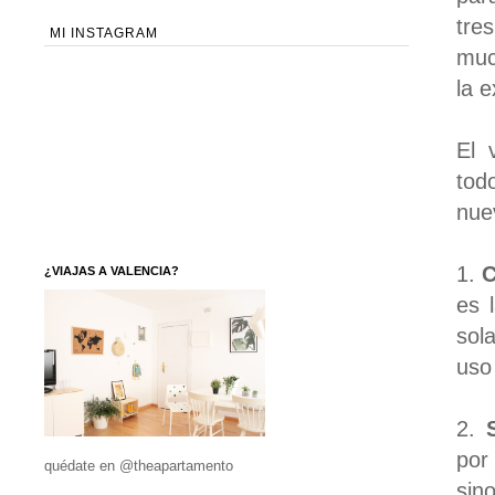
tre
MI INSTAGRAM
muc
la e
El 
tod
nue
1.
C
¿VIAJAS A VALENCIA?
es 
sol
uso 
2.
por
quédate en @theapartamento
sin