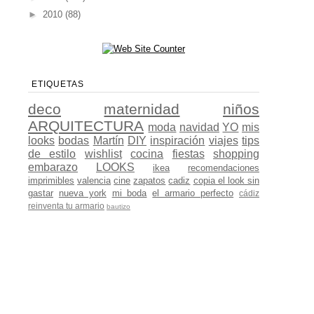
►
2010
(88)
ETIQUETAS
deco
maternidad
niños
ARQUITECTURA
moda
navidad
YO
mis
looks
bodas
Martín
DIY
inspiración
viajes
tips
de estilo
wishlist
cocina
fiestas
shopping
embarazo
LOOKS
ikea
recomendaciones
imprimibles
valencia
cine
zapatos
cadiz
copia el look sin
gastar
nueva york
mi boda
el armario perfecto
cádiz
reinventa tu armario
bautizo