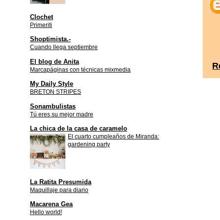
Clochet
Primeriti
Shoptimista.-
Cuando llega septiembre
El blog de Anita
R
Marcapáginas con técnicas mixmedia
My Daily Style
BRETON STRIPES
Sonambulistas
Tú eres su mejor madre
La chica de la casa de caramelo
El cuarto cumpleaños de Miranda:
gardening party
La Ratita Presumida
Maquillaje para diario
Macarena Gea
Hello world!