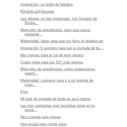
Inspiración: un bufet de helados
#DíaDeLasPersonas
Las rebajas ya han empezado: mis fichajes de
Bimba...
Miércoles de arquitectura: una casa sueca
preparad...
Maternidad: ideas para que tus hijos te obedezcan
Inspiración: 9 vestidos para ser la invitada de bo...
Mis cremas para el sol de este verano
Cuatro telas para tus DIY más bonitos
Miércoles de arquitectura: cómo organizamos
nuestr...
Maternidad: consejos para ir a un festival de
músi...
Eres
Mi look de invitada de boda en azul marino
Las tres camisetas que necesitas tener en tu
armar...
Nico cumple seis meses
Una ayuda para comer sano