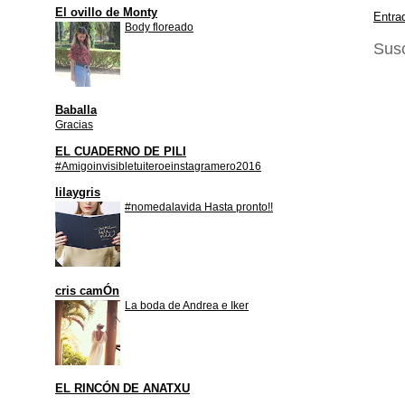
El ovillo de Monty
Entra
Body floreado
Susc
Baballa
Gracias
EL CUADERNO DE PILI
#Amigoinvisibletuiteroeinstagramero2016
lilaygris
#nomedalavida Hasta pronto!!
cris camÓn
La boda de Andrea e Iker
EL RINCÓN DE ANATXU