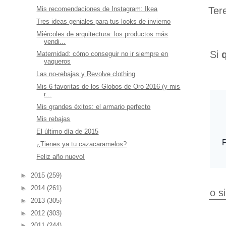
Ter
Mis recomendaciones de Instagram: Ikea
Tres ideas geniales para tus looks de invierno
Miércoles de arquitectura: los productos más
vendi...
Si
Maternidad: cómo conseguir no ir siempre en
vaqueros
Las no-rebajas y Revolve clothing
Mis 6 favoritas de los Globos de Oro 2016 (y mis
r...
Mis grandes éxitos: el armario perfecto
Mis rebajas
El último día de 2015
¿Tienes ya tu cazacaramelos?
Feliz año nuevo!
►
2015
(259)
►
2014
(261)
o s
►
2013
(305)
►
2012
(303)
►
2011
(244)