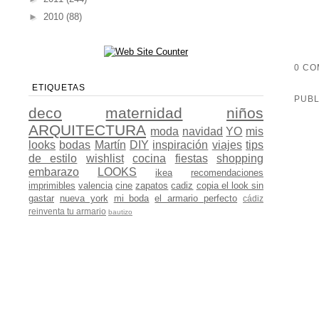
►
2010
(88)
0 CO
ETIQUETAS
PUBL
deco
maternidad
niños
ARQUITECTURA
moda
navidad
YO
mis
looks
bodas
Martín
DIY
inspiración
viajes
tips
de estilo
wishlist
cocina
fiestas
shopping
embarazo
LOOKS
ikea
recomendaciones
imprimibles
valencia
cine
zapatos
cadiz
copia el look sin
gastar
nueva york
mi boda
el armario perfecto
cádiz
reinventa tu armario
bautizo