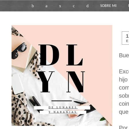
b
a
x
c
d
SOBRE MI
E
Bue
Exc
hij
com
sob
coin
que
Por