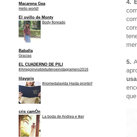
4. 
Macarena Gea
Hello world!
co
El ovillo de Monty
com
Body floreado
con
ten
mer
Baballa
Gracias
5.
A
EL CUADERNO DE PILI
apr
#Amigoinvisibletuiteroeinstagramero2016
us
lilaygris
#nomedalavida Hasta pronto!!
enc
que 
cris camÓn
La boda de Andrea e Iker