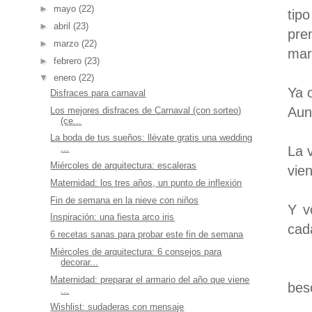
►
mayo
(22)
tip
►
abril
(23)
pre
►
marzo
(22)
mar
►
febrero
(23)
▼
enero
(22)
Ya 
Disfraces para carnaval
Aun
Los mejores disfraces de Carnaval (con sorteo)
(ce...
La boda de tus sueños: llévate gratis una wedding
...
La 
Miércoles de arquitectura: escaleras
vie
Maternidad: los tres años, un punto de inflexión
Fin de semana en la nieve con niños
Y v
Inspiración: una fiesta arco iris
cad
6 recetas sanas para probar este fin de semana
Miércoles de arquitectura: 6 consejos para
decorar...
Maternidad: preparar el armario del año que viene
bes
...
Wishlist: sudaderas con mensaje