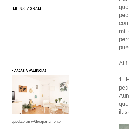
que
MI INSTAGRAM
peq
com
mí 
per
pue
Al f
¿VIAJAS A VALENCIA?
1. 
peq
Aun
que
ilu
quédate en @theapartamento