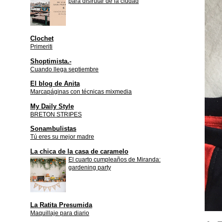
para disfrutar de la ciudad
Clochet
Primeriti
Shoptimista.-
Cuando llega septiembre
El blog de Anita
Marcapáginas con técnicas mixmedia
My Daily Style
BRETON STRIPES
Sonambulistas
Tú eres su mejor madre
La chica de la casa de caramelo
El cuarto cumpleaños de Miranda:
gardening party
La Ratita Presumida
Maquillaje para diario