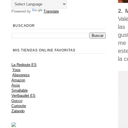
2. 
Powered by
Translate
Val
las
BUSCADOR
gus
me 
est
MIS TIENDAS ONLINE FAVORITAS
la c
La Redoute ES
Yoox
Aliexpress
Amazon
Asos
Smallable
Vertbaudet ES
Gocco
Curiosite
Zalando