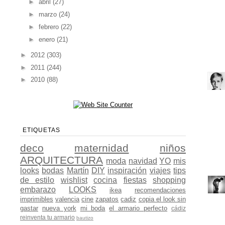
►
abril
(27)
►
marzo
(24)
►
febrero
(22)
►
enero
(21)
►
2012
(303)
►
2011
(244)
►
2010
(88)
ETIQUETAS
deco
maternidad
niños
ARQUITECTURA
moda
navidad
YO
mis
looks
bodas
Martín
DIY
inspiración
viajes
tips
de estilo
wishlist
cocina
fiestas
shopping
embarazo
LOOKS
ikea
recomendaciones
imprimibles
valencia
cine
zapatos
cadiz
copia el look sin
gastar
nueva york
mi boda
el armario perfecto
cádiz
reinventa tu armario
bautizo