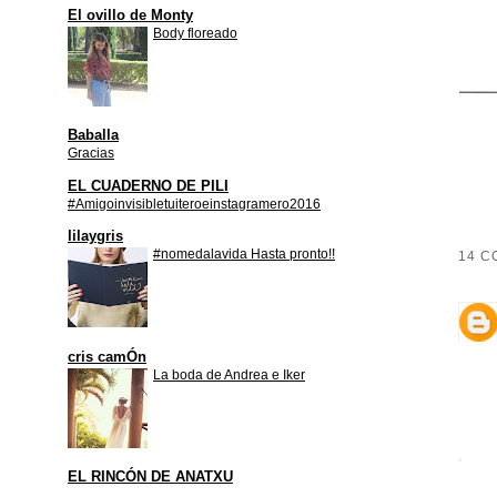
El ovillo de Monty
Body floreado
Baballa
Gracias
EL CUADERNO DE PILI
#Amigoinvisibletuiteroeinstagramero2016
lilaygris
#nomedalavida Hasta pronto!!
14 C
cris camÓn
La boda de Andrea e Iker
EL RINCÓN DE ANATXU