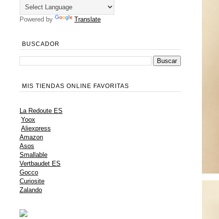
Powered by
Translate
BUSCADOR
MIS TIENDAS ONLINE FAVORITAS
La Redoute ES
Yoox
Aliexpress
Amazon
Asos
Smallable
Vertbaudet ES
Gocco
Curiosite
Zalando