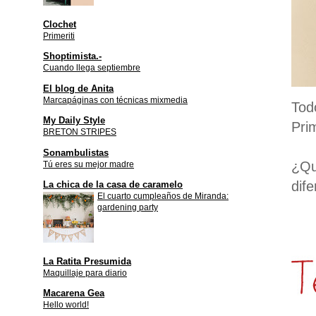
Clochet
Primeriti
Shoptimista.-
Cuando llega septiembre
El blog de Anita
Marcapáginas con técnicas mixmedia
Tod
My Daily Style
Pri
BRETON STRIPES
Sonambulistas
¿Qu
Tú eres su mejor madre
dif
La chica de la casa de caramelo
El cuarto cumpleaños de Miranda:
gardening party
La Ratita Presumida
Maquillaje para diario
Macarena Gea
Hello world!