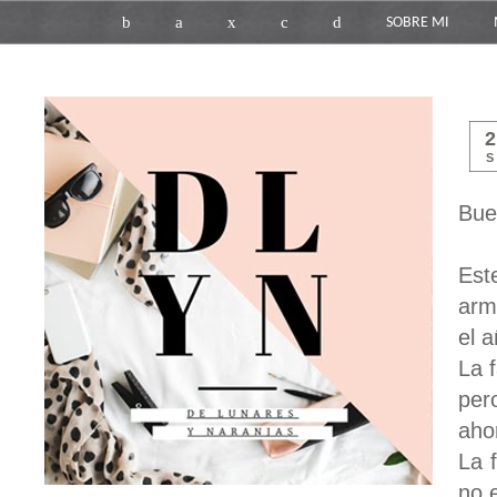
b
a
x
c
d
SOBRE MI
S
Bue
Est
arm
el 
La 
per
ahor
La 
no 