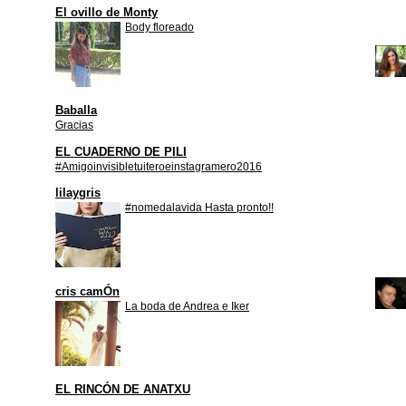
El ovillo de Monty
Body floreado
Baballa
Gracias
EL CUADERNO DE PILI
#Amigoinvisibletuiteroeinstagramero2016
lilaygris
#nomedalavida Hasta pronto!!
cris camÓn
La boda de Andrea e Iker
EL RINCÓN DE ANATXU