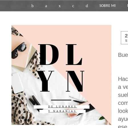
b
a
x
c
d
SOBRE MI
S
Bue
Hac
a v
sue
com
loo
ayu
ese