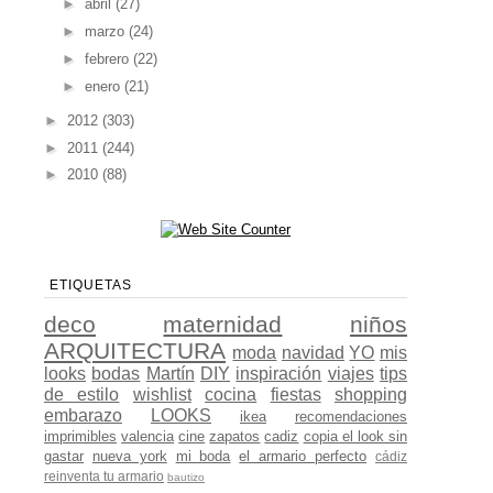
►
abril
(27)
►
marzo
(24)
►
febrero
(22)
►
enero
(21)
►
2012
(303)
►
2011
(244)
►
2010
(88)
ETIQUETAS
deco
maternidad
niños
ARQUITECTURA
moda
navidad
YO
mis
looks
bodas
Martín
DIY
inspiración
viajes
tips
de estilo
wishlist
cocina
fiestas
shopping
embarazo
LOOKS
ikea
recomendaciones
imprimibles
valencia
cine
zapatos
cadiz
copia el look sin
gastar
nueva york
mi boda
el armario perfecto
cádiz
reinventa tu armario
bautizo