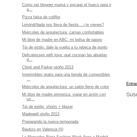
Como ser blogger mamá y encajar el hueco para ir
a...
Pizza falsa de coliflor
Limón&Nada nos lleva de fiesta....¿te vienes?
Miércoles de arquitectura: camas confortables
Mi blog de madre en ABC: mi bolsa de paseo
Tip de estilo: dale la vuelta a tu rebeca de punto
Delicatessen with love: qué cocinan las abuelas
d...
Chinti and Parker otoño 2013
Imprimibles gratis para una tienda de comestibles
...
Entra
Miércoles de arquitectura: un salón lleno de color
Susc
Mi blog de madre primeriza: viajar en avión con
un...
Tip de estilo: shorts + blazer
Madewell otoño 2013
Preparando la nueva temporada
Bautizo en Valencia (II)
La Mercedes-Benz Fashion Week llega a Madrid