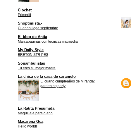
Clochet
Primeriti
Shoptimista.-
Cuando llega septiembre
El blog de Anita
Marcapáginas con técnicas mixmedia
My Daily Style
BRETON STRIPES
Sonambulistas
Tú eres su mejor madre
La chica de la casa de caramelo
El cuarto cumpleaños de Miranda:
gardening party
La Ratita Presumida
Maquillaje para diario
Macarena Gea
Hello world!