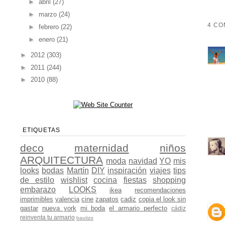
►
abril
(27)
►
marzo
(24)
4 CO
►
febrero
(22)
►
enero
(21)
►
2012
(303)
►
2011
(244)
►
2010
(88)
ETIQUETAS
deco
maternidad
niños
ARQUITECTURA
moda
navidad
YO
mis
looks
bodas
Martín
DIY
inspiración
viajes
tips
de estilo
wishlist
cocina
fiestas
shopping
embarazo
LOOKS
ikea
recomendaciones
imprimibles
valencia
cine
zapatos
cadiz
copia el look sin
gastar
nueva york
mi boda
el armario perfecto
cádiz
reinventa tu armario
bautizo