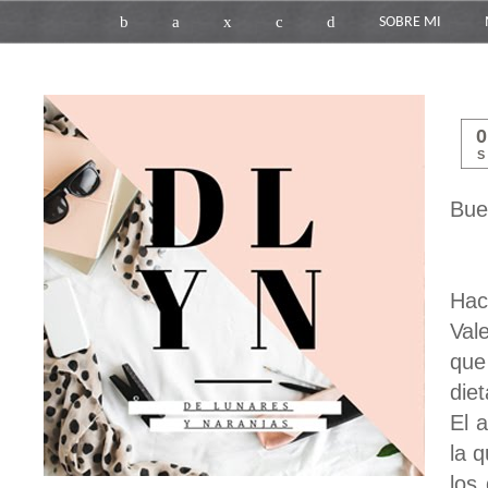
b
a
x
c
d
SOBRE MI
S
Bue
Hac
Val
que
diet
El 
la 
los