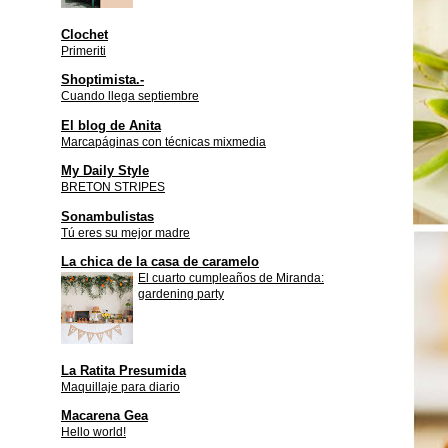
Clochet
Primeriti
Shoptimista.-
Cuando llega septiembre
El blog de Anita
Marcapáginas con técnicas mixmedia
My Daily Style
BRETON STRIPES
Sonambulistas
Tú eres su mejor madre
La chica de la casa de caramelo
El cuarto cumpleaños de Miranda:
gardening party
La Ratita Presumida
Maquillaje para diario
Macarena Gea
Hello world!