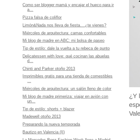
Como ser blogger mamá y encajar el hueco para ir
a...
Pizza falsa de coliflor
Limón&Nada nos lleva de fiesta....¿te vienes?
Miércoles de arquitectura: camas confortables
Mi blog de madre en ABC: mi bolsa de paseo
Tip de estilo: dale la vuelta a tu rebeca de punto
Delicatessen with love: qué cocinan las abuelas
d...
Chinti and Parker otoño 2013
Imprimibles gratis para una tienda de comestibles
...
Miércoles de arquitectura: un salón lleno de color
¿Y 
Mi blog de madre primeriza: viajar en avión con
un...
esp
Tip de estilo: shorts + blazer
Vale
Madewell otoño 2013
Preparando la nueva temporada
Bautizo en Valencia (II)
La Mercedes-Benz Fashion Week llega a Madrid