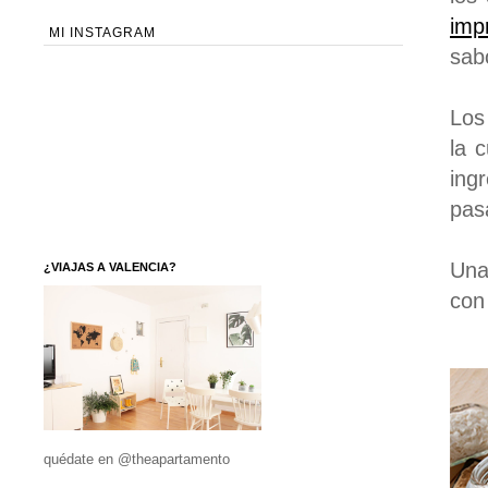
imp
MI INSTAGRAM
sab
Los
la 
ing
pas
Una
¿VIAJAS A VALENCIA?
con
quédate en @theapartamento