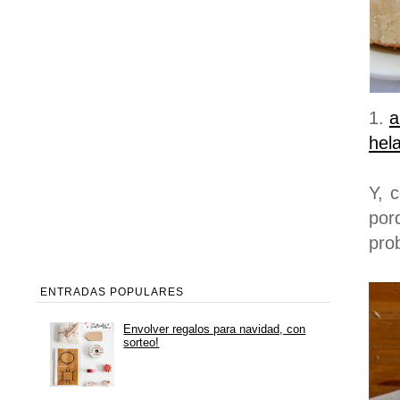
1.
a
hel
Y, 
por
pro
ENTRADAS POPULARES
Envolver regalos para navidad, con
sorteo!