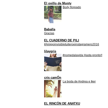
El ovillo de Monty
Body floreado
Baballa
Gracias
EL CUADERNO DE PILI
#Amigoinvisibletuiteroeinstagramero2016
lilaygris
#nomedalavida Hasta pronto!!
cris camÓn
La boda de Andrea e Iker
EL RINCÓN DE ANATXU