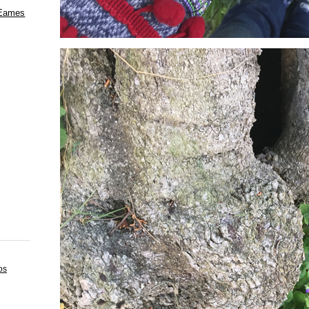
 Eames
os