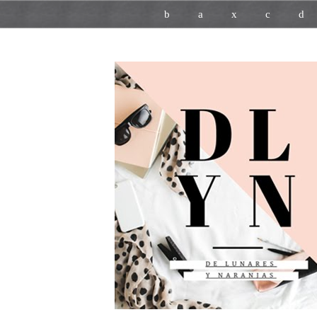
b
a
x
c
d