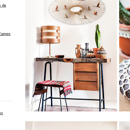
s de
 Eames
os