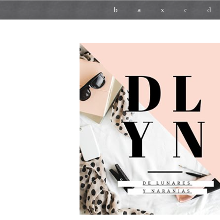
b
a
x
c
d