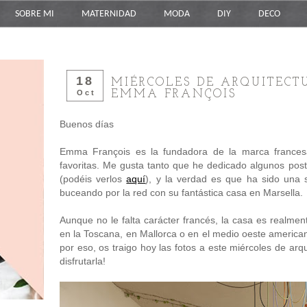
SOBRE MI
MATERNIDAD
MODA
DIY
DECO
18
MIÉRCOLES DE ARQUITECT
EMMA FRANÇOIS
Oct
Buenos días
Emma François es la fundadora de la marca france
favoritas. Me gusta tanto que he dedicado algunos post
(podéis verlos
aquí
), y la verdad es que ha sido una
buceando por la red con su fantástica casa en Marsella.
Aunque no le falta carácter francés, la casa es realmen
en la Toscana, en Mallorca o en el medio oeste americ
por eso, os traigo hoy las fotos a este miércoles de ar
disfrutarla!