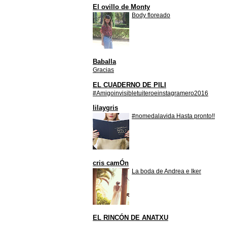
El ovillo de Monty
Body floreado
Baballa
Gracias
EL CUADERNO DE PILI
#Amigoinvisibletuiteroeinstagramero2016
lilaygris
#nomedalavida Hasta pronto!!
cris camÓn
La boda de Andrea e Iker
EL RINCÓN DE ANATXU