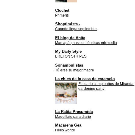
Clochet
Primeriti
Shoptimista.-
Cuando llega septiembre
El blog de Anita
Marcapáginas con técnicas mixmedia
My Daily Style
BRETON STRIPES
Sonambulistas
Tú eres su mejor madre
La chica de la casa de caramelo
El cuarto cumpleaños de Miranda:
gardening party
La Ratita Presumida
Maquillaje para diario
Macarena Gea
Hello world!