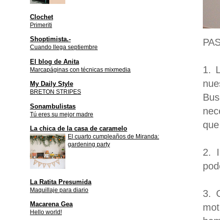
Clochet
Primeriti
Shoptimista.-
PA
Cuando llega septiembre
El blog de Anita
1. 
Marcapáginas con técnicas mixmedia
nue
My Daily Style
BRETON STRIPES
Bus
Sonambulistas
nec
Tú eres su mejor madre
que
La chica de la casa de caramelo
El cuarto cumpleaños de Miranda:
gardening party
2. 
pod
La Ratita Presumida
Maquillaje para diario
3. 
Macarena Gea
mot
Hello world!