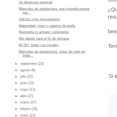
Un desayuno especial
¿Qu
Miércoles de arquitectura: una vivienda serena
par...
res
Adictos a los mini-quesitos
Maternidad: virus y catarros de otoño
bes
Reinventa tu armario: volúmenes
Mis planes para el fin de semana
Ter
Mi DIY: botes con inicales
Miércoles de arquitectura: notas de color en
Ingla...
►
septiembre
(23)
►
agosto
(9)
Si
►
julio
(22)
►
junio
(22)
►
mayo
(12)
►
abril
(27)
►
marzo
(27)
►
febrero
(26)
►
enero
(23)