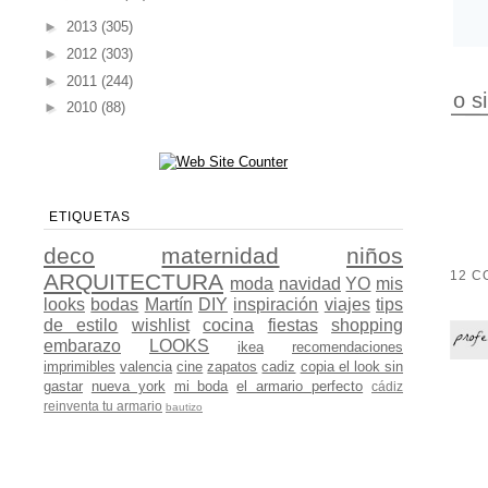
►
2013
(305)
►
2012
(303)
►
2011
(244)
o s
►
2010
(88)
ETIQUETAS
deco
maternidad
niños
12 C
ARQUITECTURA
moda
navidad
YO
mis
looks
bodas
Martín
DIY
inspiración
viajes
tips
de estilo
wishlist
cocina
fiestas
shopping
embarazo
LOOKS
ikea
recomendaciones
imprimibles
valencia
cine
zapatos
cadiz
copia el look sin
gastar
nueva york
mi boda
el armario perfecto
cádiz
reinventa tu armario
bautizo