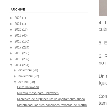
ARCHIVE
►
2022
(1)
4. 
►
2021
(1)
cubr
►
2020
(17)
►
2019
(40)
►
2018
(150)
5. 
►
2017
(224)
►
2016
(266)
6. 
►
2015
(259)
no 
▼
2014
(261)
►
diciembre
(20)
Un 
►
noviembre
(22)
▼
octubre
(28)
Igu
Feliz Halloween
Nuestra mesa para Halloween
Com
Miércoles de arquitectura: un apartamento sueco
tam
Maternidad: las tres canciones favoritas de Martín