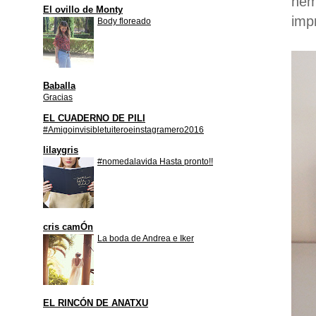
hem
El ovillo de Monty
imp
Body floreado
Baballa
Gracias
EL CUADERNO DE PILI
#Amigoinvisibletuiteroeinstagramero2016
lilaygris
#nomedalavida Hasta pronto!!
cris camÓn
La boda de Andrea e Iker
EL RINCÓN DE ANATXU