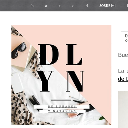
b
a
x
c
d
SOBRE MI
O
Bue
La 
de 