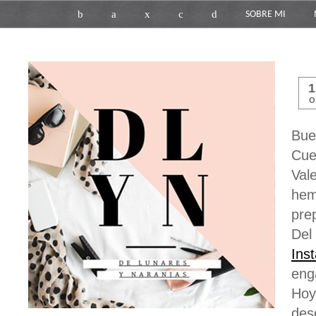
b
a
x
c
d
SOBRE MI
O
Bue
Cue
Val
hem
pre
Del
Ins
eng
Hoy
de