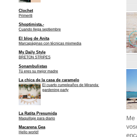
Clochet
Primeriti
Shoptimista.-
Cuando llega septiembre
El blog de Anita
Marcapáginas con técnicas mixmedia
My Daily Style
BRETON STRIPES
Sonambulistas
Tú eres su mejor madre
La chica de la casa de caramelo
El cuarto cumpleaños de Miranda:
gardening party
La Ratita Presumida
Me 
Maquillaje para diario
vos
Macarena Gea
Hello world!
enc