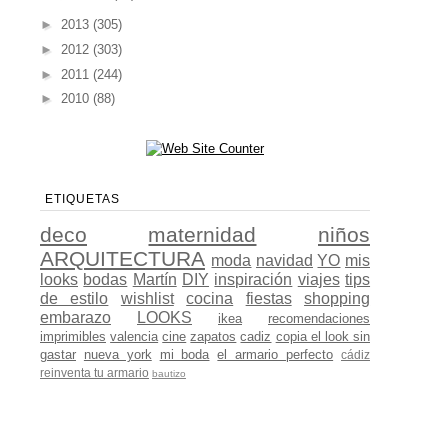
►
2013
(305)
►
2012
(303)
►
2011
(244)
►
2010
(88)
ETIQUETAS
deco
maternidad
niños
ARQUITECTURA
moda
navidad
YO
mis
looks
bodas
Martín
DIY
inspiración
viajes
tips
de estilo
wishlist
cocina
fiestas
shopping
embarazo
LOOKS
ikea
recomendaciones
imprimibles
valencia
cine
zapatos
cadiz
copia el look sin
gastar
nueva york
mi boda
el armario perfecto
cádiz
reinventa tu armario
bautizo