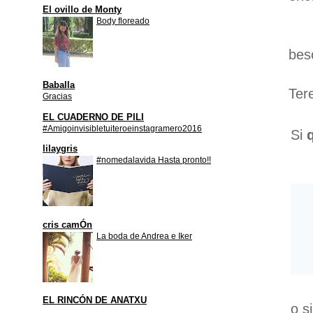
El ovillo de Monty
Body floreado
bes
Baballa
Ter
Gracias
EL CUADERNO DE PILI
#Amigoinvisibletuiteroeinstagramero2016
Si
lilaygris
#nomedalavida Hasta pronto!!
cris camÓn
La boda de Andrea e Iker
EL RINCÓN DE ANATXU
o s