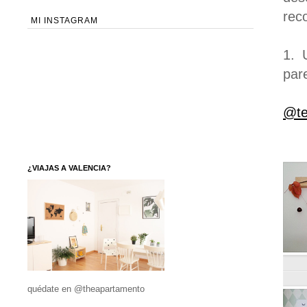
rec
MI INSTAGRAM
1. 
par
@te
¿VIAJAS A VALENCIA?
quédate en @theapartamento