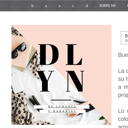
b
a
x
c
d
SOBRE MI
O
Bue
La 
su 
a m
pro
Lo 
col
arm