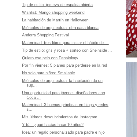
Tip de estilo: jerseys de espalda abierta
Wishlist: Mango shopping weekend
La habitación de Martín en Halloween
Miércoles de arquitectura: otra casa blanca
Andorra Shopping Festival
Maternidad: tres libros para iniciar el hábito de ...
Tip de estilo: gris y rosa + sorteo con Sheinside ...
Quiero ese pelo con Densiology
Por fin viernes: 5 planes para perderse en la red
No solo para niños: Smallable
Miércoles de arquitectura: la habitación de un
sup...
Una oportunidad para jóvenes diseñadores con
Coca ...
Maternidad: 3 buenas prácticas en blogs y redes
s...
Mis últimos descubrimientos de Instagram
Y tú....¿qué hacías hace 10 años?
Idea: un regalo personalizado para padre e hijo