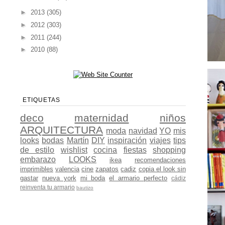
►
2013
(305)
►
2012
(303)
►
2011
(244)
►
2010
(88)
ETIQUETAS
deco
maternidad
niños
ARQUITECTURA
moda
navidad
YO
mis
looks
bodas
Martín
DIY
inspiración
viajes
tips
de estilo
wishlist
cocina
fiestas
shopping
embarazo
LOOKS
ikea
recomendaciones
imprimibles
valencia
cine
zapatos
cadiz
copia el look sin
gastar
nueva york
mi boda
el armario perfecto
cádiz
reinventa tu armario
bautizo