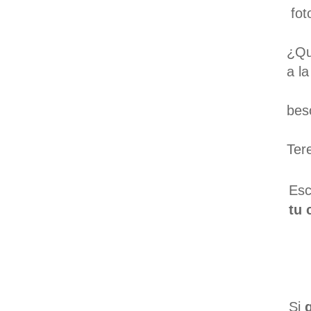
fot
¿Qu
a l
bes
Ter
Esc
tu 
Si