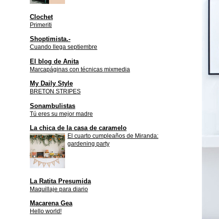
Clochet
Primeriti
Shoptimista.-
Cuando llega septiembre
El blog de Anita
Marcapáginas con técnicas mixmedia
My Daily Style
BRETON STRIPES
Sonambulistas
Tú eres su mejor madre
La chica de la casa de caramelo
El cuarto cumpleaños de Miranda:
gardening party
La Ratita Presumida
Maquillaje para diario
Macarena Gea
Hello world!