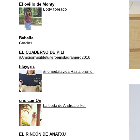
El ovillo de Monty
Body floreado
Baballa
Gracias
EL CUADERNO DE PILI
#Amigoinvisibletuiteroeinstagramero2016
lilaygris
#nomedalavida Hasta pronto!!
cris camÓn
La boda de Andrea e Iker
EL RINCÓN DE ANATXU