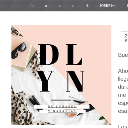
b
a
x
c
d
SOBRE MI
F
Bue
Aho
lle
dur
me 
esp
esa
Los