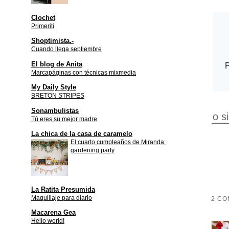
Clochet
Primeriti
Shoptimista.-
Cuando llega septiembre
El blog de Anita
Marcapáginas con técnicas mixmedia
My Daily Style
BRETON STRIPES
Sonambulistas
o s
Tú eres su mejor madre
La chica de la casa de caramelo
El cuarto cumpleaños de Miranda:
gardening party
La Ratita Presumida
Maquillaje para diario
2 CO
Macarena Gea
Hello world!