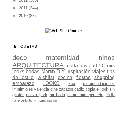
►
2012
(303)
►
2011
(244)
►
2010
(88)
ETIQUETAS
deco
maternidad
niños
ARQUITECTURA
moda
navidad
YO
mis
looks
bodas
Martín
DIY
inspiración
viajes
tips
de estilo
wishlist
cocina
fiestas
shopping
embarazo
LOOKS
ikea
recomendaciones
imprimibles
valencia
cine
zapatos
cadiz
copia el look sin
gastar
nueva york
mi boda
el armario perfecto
cádiz
reinventa tu armario
bautizo