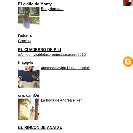
El ovillo de Monty
Body floreado
Baballa
Gracias
EL CUADERNO DE PILI
#Amigoinvisibletuiteroeinstagramero2016
lilaygris
#nomedalavida Hasta pronto!!
cris camÓn
La boda de Andrea e Iker
EL RINCÓN DE ANATXU