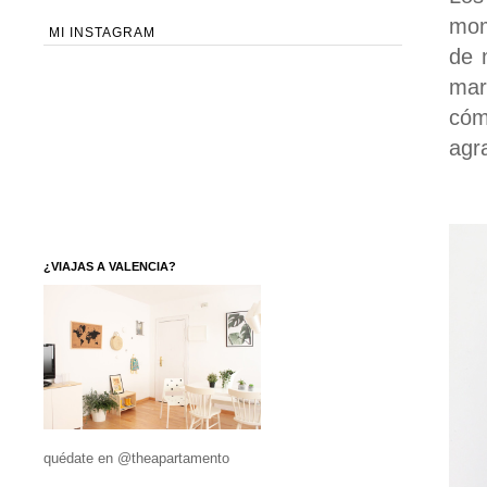
mom
MI INSTAGRAM
de 
mar
cóm
agr
¿VIAJAS A VALENCIA?
quédate en @theapartamento