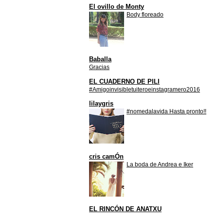
El ovillo de Monty
Body floreado
Baballa
Gracias
EL CUADERNO DE PILI
#Amigoinvisibletuiteroeinstagramero2016
lilaygris
#nomedalavida Hasta pronto!!
cris camÓn
La boda de Andrea e Iker
EL RINCÓN DE ANATXU