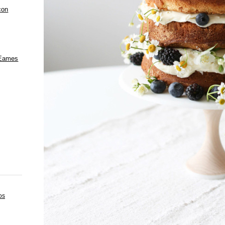
con
 Eames
os