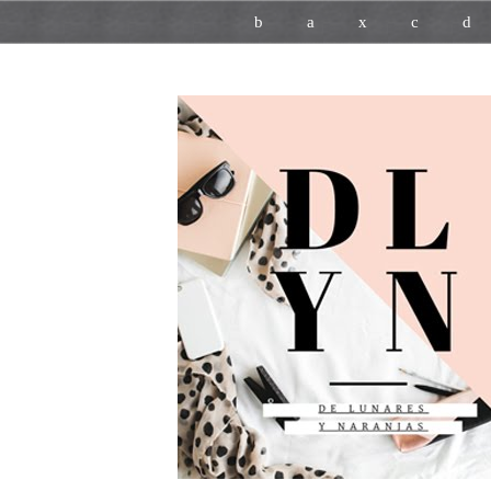
b
a
x
c
d