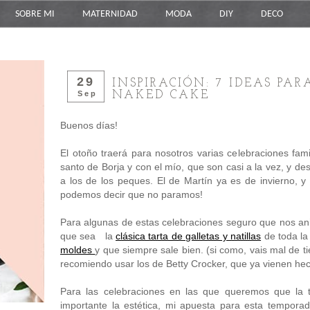
SOBRE MI
MATERNIDAD
MODA
DIY
DECO
29
INSPIRACIÓN: 7 IDEAS PA
NAKED CAKE
Sep
Buenos días!
El otoño traerá para nosotros varias celebraciones fa
santo de Borja y con el mío, que son casi a la vez, y de
a los de los peques. El de Martín ya es de invierno, y
podemos decir que no paramos!
Para algunas de estas celebraciones seguro que nos a
que sea la
clásica tarta de galletas y natillas
de toda la
moldes
y que siempre sale bien. (si como, vais mal de ti
recomiendo usar los de Betty Crocker, que ya vienen hec
Para las celebraciones en las que queremos que la t
importante la estética, mi apuesta para esta tempor