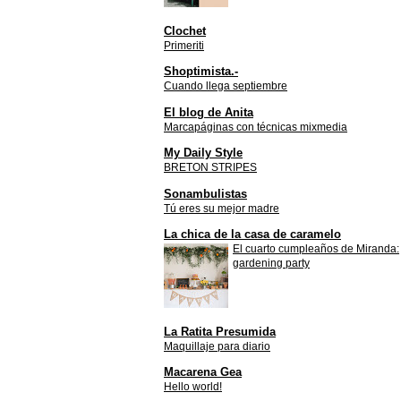
Clochet
Primeriti
Shoptimista.-
Cuando llega septiembre
El blog de Anita
Marcapáginas con técnicas mixmedia
My Daily Style
BRETON STRIPES
Sonambulistas
Tú eres su mejor madre
La chica de la casa de caramelo
El cuarto cumpleaños de Miranda:
gardening party
La Ratita Presumida
Maquillaje para diario
Macarena Gea
Hello world!