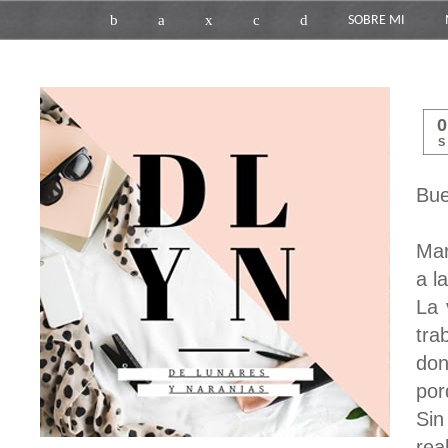
b
a
x
c
d
SOBRE MI
S
Bue
Mar
a l
La 
tra
don
por
Sin
rea