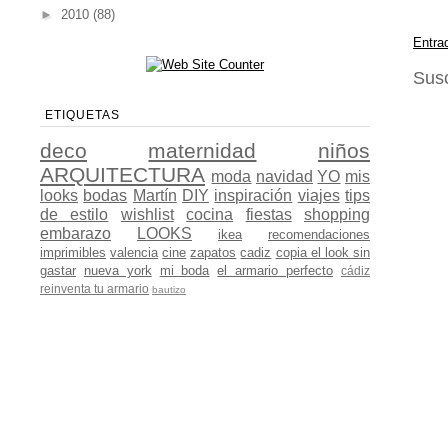
►
2010
(88)
Entra
Susc
ETIQUETAS
deco
maternidad
niños
ARQUITECTURA
moda
navidad
YO
mis
looks
bodas
Martín
DIY
inspiración
viajes
tips
de estilo
wishlist
cocina
fiestas
shopping
embarazo
LOOKS
ikea
recomendaciones
imprimibles
valencia
cine
zapatos
cadiz
copia el look sin
gastar
nueva york
mi boda
el armario perfecto
cádiz
reinventa tu armario
bautizo