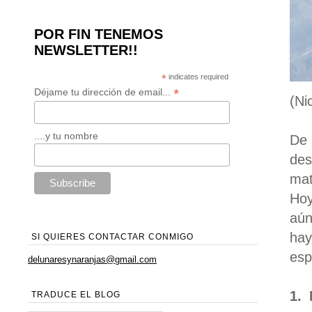
POR FIN TENEMOS
NEWSLETTER!!
*
indicates required
*
Déjame tu dirección de email...
(Ni
....y tu nombre
De
des
mat
Hoy
aún
hay
SI QUIERES CONTACTAR CONMIGO
esp
delunaresynaranjas@gmail.com
1. 
TRADUCE EL BLOG