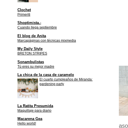
Clochet
Primeriti
Shoptimista.-
Cuando llega septiembre
El blog de Anita
Marcapáginas con técnicas mixmedia
My Daily Style
BRETON STRIPES
Sonambulistas
Tú eres su mejor madre
La chica de la casa de caramelo
El cuarto cumpleaños de Miranda:
gardening party
La Ratita Presumida
Maquillaje para diario
Macarena Gea
Hello world!
aso